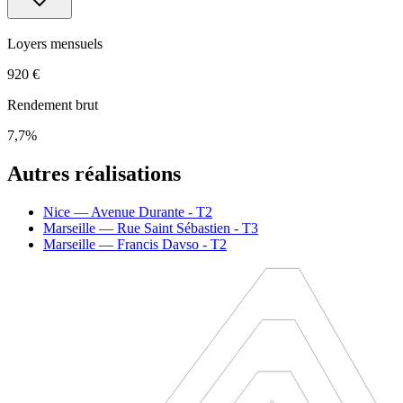
Loyers mensuels
920 €
Rendement brut
7,7
%
Autres réalisations
Nice
— Avenue Durante - T2
Marseille
— Rue Saint Sébastien - T3
Marseille
— Francis Davso - T2