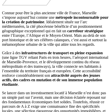
Connue pour être la plus ancienne ville de France, Marseille
s’impose aujourd’hui comme une
métropole incontournable pour
la création de patrimoine
. Idéalement située sur l’arc
méditerranéen, la cité phocéenne bénéficie d’un positionnement
géographique exceptionnel qui en fait un
carrefour stratégique
entre l’Europe, l’Afrique et le Moyen-Orient. Mais au-delà de son
port historique et de ses célèbres calanques, c’est aussi et surtout la
métamorphose urbaine de la ville qui attire tous les regards.
Grâce à des
infrastructures de transport en pleine expansion
(une ligne TGV reliant Paris en trois heures, l’aéroport international
de Marseille-Provence, et le développement continu du réseau
métropolitain et des tramways), la ville connecte ses habitants à
l’ensemble du territoire français et européen. Cette accessibilité
renforce considérablement son
attractivité auprès des jeunes
actifs, des cadres en mutation et de son immense population
étudiante
.
Se lancer dans un investissement locatif à Marseille n’est donc pas
un simple pari sur l’avenir, mais une décision éclairée reposant sur
des fondamentaux économiques fort solides. Toutefois, réussir ce
parcours de A à Z exige une connaissance fine des spécificités
locales, une sélection rigoureuse des opportunités immobilières, et